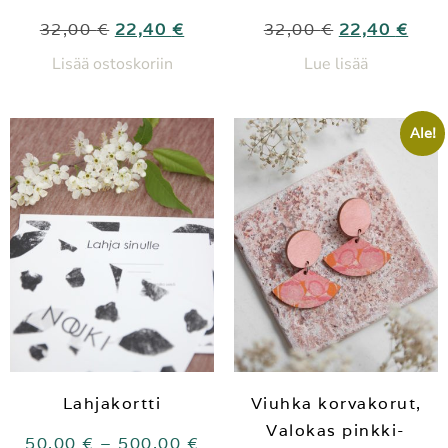
32,00
€
22,40
€
32,00
€
22,40
€
Lisää ostoskoriin
Lue lisää
Ale!
Lahjakortti
Viuhka korvakorut,
Valokas pinkki-
50,00
€
–
500,00
€