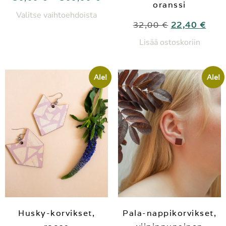
oranssi
Valitse vaihtoehdoista
32,00
€
22,40
€
Lisää ostoskoriin
Ale!
Ale!
Husky-korvikset,
Pala-nappikorvikset,