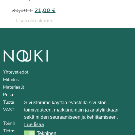
30,00
€
21,00
€
Lisää ostoskoriin
Yhteystiedot
Mitoitus
Materiaalit
Pesu- ja huoltovinkkejä
Tuotantopaikat
Sivustomme käyttää evästeitä sivuston
VASTUULLISUUS
toimivuuteen, markkinointiin ja analytiikkaan
sekä niiden seuraamiseen ja kehittämiseen.
Toimitusehdot
Lue lisää
Tietosuojaseloste
Tekninen
Tekninen