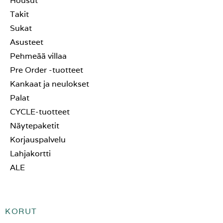
Housut
Takit
Sukat
Asusteet
Pehmeää villaa
Pre Order -tuotteet
Kankaat ja neulokset
Palat
CYCLE-tuotteet
Näytepaketit
Korjauspalvelu
Lahjakortti
ALE
KORUT