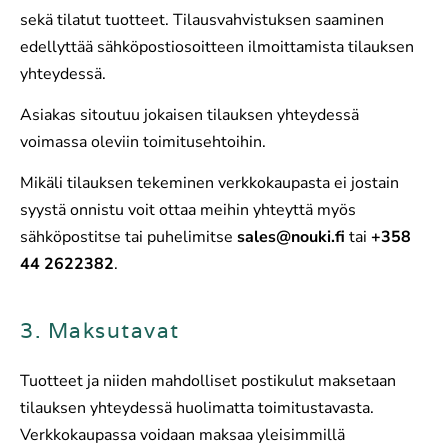
sekä tilatut tuotteet. Tilausvahvistuksen saaminen
edellyttää sähköpostiosoitteen ilmoittamista tilauksen
yhteydessä.
Asiakas sitoutuu jokaisen tilauksen yhteydessä
voimassa oleviin toimitusehtoihin.
Mikäli tilauksen tekeminen verkkokaupasta ei jostain
syystä onnistu voit ottaa meihin yhteyttä myös
sähköpostitse tai puhelimitse
sales@nouki.fi
tai
+358
44 2622382
.
3. Maksutavat
Tuotteet ja niiden mahdolliset postikulut maksetaan
tilauksen yhteydessä huolimatta toimitustavasta.
Verkkokaupassa voidaan maksaa yleisimmillä