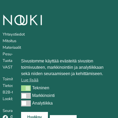
Yhteystiedot
Mitoitus
Materiaalit
Pesu- ja huoltovinkkejä
Tuotantopaikat
Sivustomme käyttää evästeitä sivuston
VASTUULLISUUS
toimivuuteen, markkinointiin ja analytiikkaan
sekä niiden seuraamiseen ja kehittämiseen.
Toimitusehdot
Lue lisää
Tietosuojaseloste
Tekninen
Tekninen
B2B-tilauskanava
Markkinointi
Markkinointi
Lookbook
Analytiikka
Analytiikka
Seuraa somessa:
Hyväksy