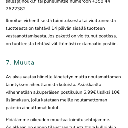
sales(a)nouki.fi tai puhelimitse numeroon +358 44
2622382.
Ilmoitus virheellisestä toimituksesta tai vioittuneesta
tuotteesta on tehtävä 14 päivän sisällä tuotteen
vastaanottamisesta. Jos paketti on vioittunut postissa,
on tuotteesta tehtävä välittömästi reklamaatio postiin.
7. Muuta
Asiakas vastaa hänelle lähetetyn mutta noutamattoman
lähetyksen aiheuttamista kuluista. Asiakkaalta
vähennetään alkuperäisen postikulun 6,99€ lisäksi 10€
lisämaksun, jolla katetaan meille noutamattoman
paketin aiheuttamat kulut.
Pidätämme oikeuden muuttaa toimitusehtojamme.
Asiakkaan on ennen tilaustaan tutustuttava kulloinkin