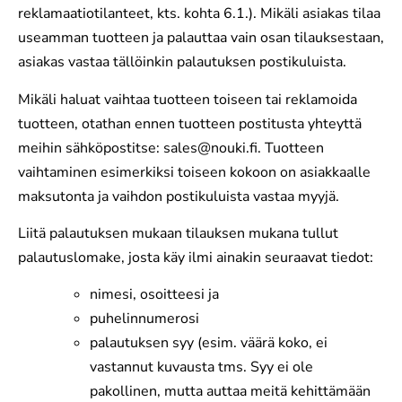
reklamaatiotilanteet, kts. kohta 6.1.). Mikäli asiakas tilaa
useamman tuotteen ja palauttaa vain osan tilauksestaan,
asiakas vastaa tällöinkin palautuksen postikuluista.
Mikäli haluat vaihtaa tuotteen toiseen tai reklamoida
tuotteen, otathan ennen tuotteen postitusta yhteyttä
meihin sähköpostitse: sales@nouki.fi. Tuotteen
vaihtaminen esimerkiksi toiseen kokoon on asiakkaalle
maksutonta ja vaihdon postikuluista vastaa myyjä.
Liitä palautuksen mukaan tilauksen mukana tullut
palautuslomake, josta käy ilmi ainakin seuraavat tiedot:
nimesi, osoitteesi ja
puhelinnumerosi
palautuksen syy (esim. väärä koko, ei
vastannut kuvausta tms. Syy ei ole
pakollinen, mutta auttaa meitä kehittämään