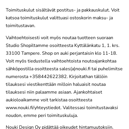
Toimituskulut sisältävät postitus- ja pakkauskulut. Voit
katsoa toimituskulut valittuasi ostoskorin maksu- ja
toimitustavan.
Vaihtoehtoisesti voit myös noutaa tuotteen suoraan
Studio Shopiltamme osoitteesta Kyttälänkatu 1, 1. krs.
33100 Tampere. Shop on auki perjantaisin klo 11-18.
Voit myös tiedustella vaihtoehtoista noutoajankohtaa
sähköpostilla osoitteesta sales(a)nouki.fi tai puhelimitse
numerosta +358442622382. Kirjoitathan tällöin
tilauksesi viestikenttään milloin haluaisit noutaa
tilauksesi niin palaamme asiaan. Ajankohtaiset
aukioloaikamme voit tarkistaa osoitteesta
www.nouki.fi/yhteystiedot. Valitessasi toimitustavaksi
noudon, emme peri toimituskuluja.
Nouki Design Oy pidättää oikeudet hintamuutoksiin.