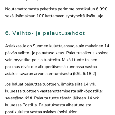
Noutamattomasta paketista perimme postikulun 6,99€
sekä lisämaksun 10€ kattamaan syntyneitä lisäkuluja .
6. Vaihto- ja palautusehdot
Asiakkaalla on Suomen kuluttajansuojalain mukainen 14
päivän vaihto- ja palautusoikeus. Palautusoikeus koskee
vain myyntikelpoisia tuotteita. Mikäli tuote tai sen
pakkaus eivät ole alkuperäisessä kunnossa vastaa
asiakas tavaran arvon alentumisesta (KSL 6:18.2)
Jos haluat palauttaa tuotteen, ilmoita siitä 14 vrk.
kuluessa tuotteen vastaanottamisesta sähköpostilla:
sales@nouki.fi.
Palauta tuote tämän jälkeen 14 vrk.
kuluessa Postilla. Palautuksesta aiheutuneista
postikuluista vastaa asiakas (poislukien