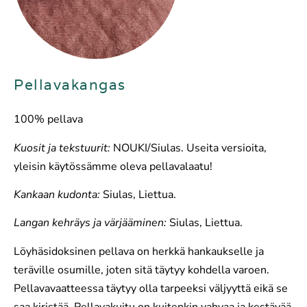
Pellavakangas
100% pellava
Kuosit ja tekstuurit:
NOUKI/Siulas. Useita versioita,
yleisin käytössämme oleva pellavalaatu!
Kankaan kudonta:
Siulas, Liettua.
Langan kehräys ja värjääminen:
Siulas, Liettua.
Löyhäsidoksinen pellava on herkkä hankaukselle ja
teräville osumille, joten sitä täytyy kohdella varoen.
Pellavavaatteessa täytyy olla tarpeeksi väljyyttä eikä se
saa kiristää. Pellavakuitu on kuitenkin vahvaa ja kestävää