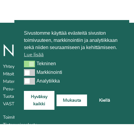
Sivustomme käyttää evästeitä sivuston
toimivuuteen, markkinointiin ja analytiikkaan
sekä niiden seuraamiseen ja kehittämiseen.
Lue lisää
Tekninen
Tekninen
Yhteystiedot
Markkinointi
Markkinointi
Mitoitus
Analytiikka
Analytiikka
Materiaalit
Pesu- ja huoltovinkkejä
Tuotantopaikat
Hyväksy
Mukauta
Kiellä
VASTUULLISUUS
kaikki
Toimitusehdot
Tietosuojaseloste
B2B-tilauskanava