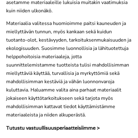
asetamme materiaaleille lukuisia muitakin vaatimuksia
kuin niiden ulkonäkö.
Materiaalia valitessa huomioimme paitsi kauneuden ja
miellyttävän tunnun, myös kankaan sekä kuidun
tuotanto-olot, kestävyyden, tarkoituksenmukaisuuden ja
ekologisuuden. Suosimme luonnollisia ja lähituotettuja
helppohoitoisia materiaaleja, jotta
suunnittelemistamme tuotteista tulisi mahdollisimman
miellyttäviä käyttää, turvallisia ja myrkyttömiä sekä
mahdollisimman kestäviä ja vähän luonnonvaroja
kuluttavia. Haluamme valita aina parhaat materiaalit
jokaiseen käyttötarkoitukseen sekä tarjota myös
mahdollisimman kattavat tiedot käyttämistämme
materiaaleista ja niiden alkuperästä.
Tutustu vastuullisuusperiaatteisiimme >