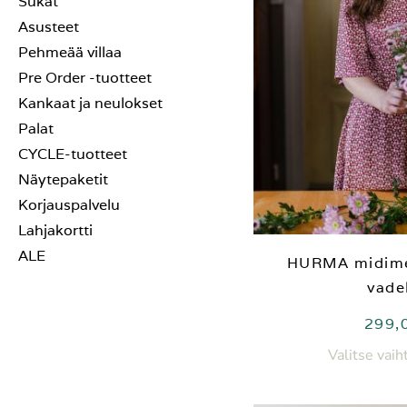
Sukat
Asusteet
Pehmeää villaa
Pre Order -tuotteet
Kankaat ja neulokset
Palat
CYCLE-tuotteet
Näytepaketit
Korjauspalvelu
Lahjakortti
ALE
HURMA midime
vade
299,
Valitse vai