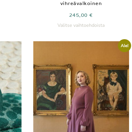
vihreävalkoinen
245,00
€
Valitse vaihtoehdoista
Ale!