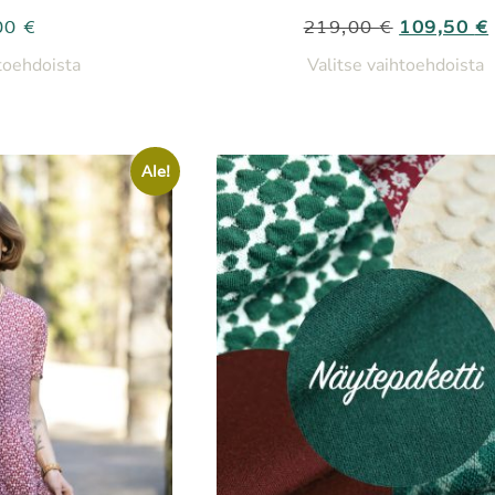
00
€
219,00
€
109,50
€
htoehdoista
Valitse vaihtoehdoista
Ale!