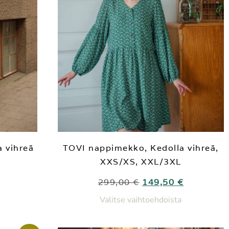
 vihreä
TOVI nappimekko, Kedolla vihreä,
XXS/XS, XXL/3XL
299,00
€
149,50
€
Valitse vaihtoehdoista