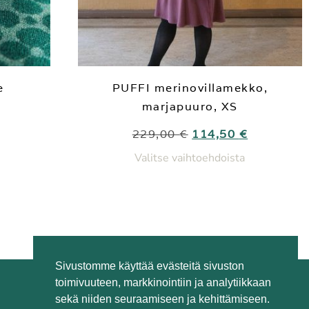
e
PUFFI merinovillamekko,
marjapuuro, XS
229,00
€
114,50
€
Valitse vaihtoehdoista
Sivustomme käyttää evästeitä sivuston
toimivuuteen, markkinointiin ja analytiikkaan
sekä niiden seuraamiseen ja kehittämiseen.