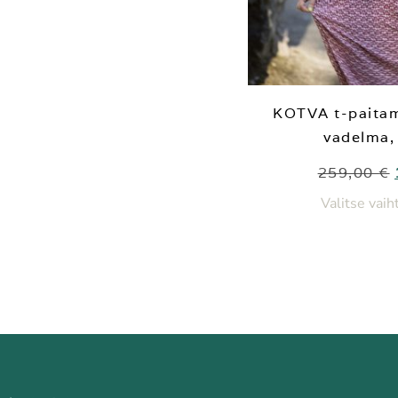
KOTVA t-paitam
vadelma,
259,00
€
Valitse vai