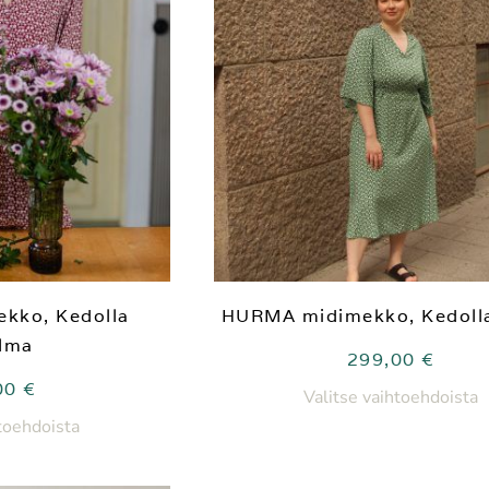
kko, Kedolla
HURMA midimekko, Kedolla
lma
299,00
€
00
€
Valitse vaihtoehdoista
htoehdoista