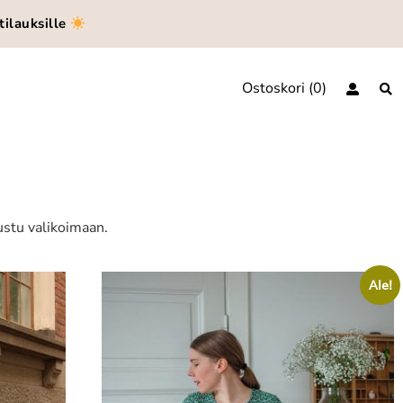
tilauksille
Ostoskori
0
ustu valikoimaan.
Ale!