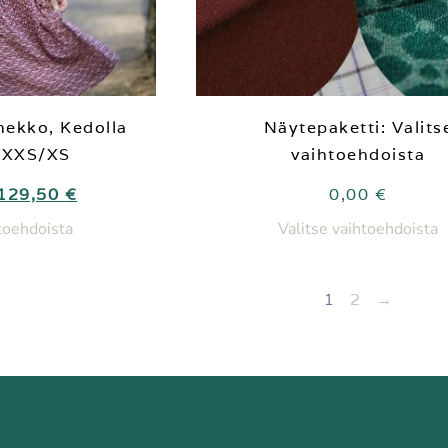
ekko, Kedolla
Näytepaketti: Valits
 XXS/XS
vaihtoehdoista
129,50
€
0,00
€
htoehdoista
Valitse vaihtoehdoista
1
2
→