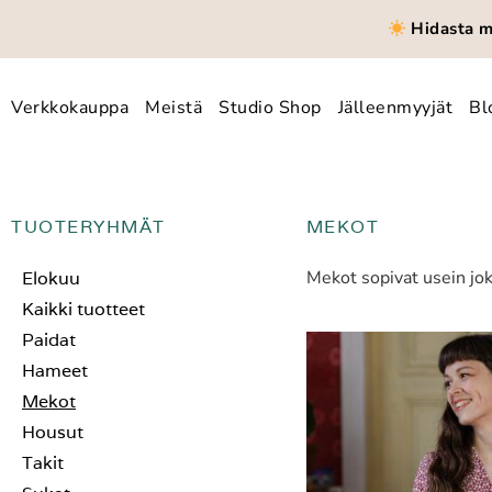
Hidasta mu
Verkkokauppa
Meistä
Studio Shop
Jälleenmyyjät
Bl
TUOTERYHMÄT
MEKOT
Mekot sopivat usein jo
Elokuu
Kaikki tuotteet
Paidat
Hameet
Mekot
Housut
Takit