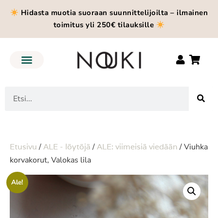
Hidasta muotia suoraan suunnittelijoilta – ilmainen
toimitus yli 250€ tilauksille
Etusivu
/
ALE - löytöjä
/
ALE: viimeisiä viedään
/ Viuhka
korvakorut, Valokas lila
Ale!