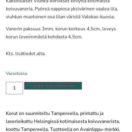
Kaksiosaiset Viuhka-korvikset kevyttä kotimaista
koivuvaneria. Pyöreä nappiosa yksivärinen vaalea lila,
viuhkan muotoinen osa lilan väristä Valokas-kuosia.
Vanerin paksuus 3mm, korun korkeus 4,5cm, leveys
korun leveimmästä kohdasta 4,5cm.
Kts. lisätiedot alta.
Varastossa
Lisää ostoskoriin
Korut on suunniteltu Tampereella, printattu ja
laserleikattu Helsingissä kotimaisesta koivuvanerista,
koottu Tampereella. Tuotteella on Avainlippu-merkki.