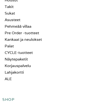
Housut
Takit
Sukat
Asusteet
Pehmeää villaa
Pre Order -tuotteet
Kankaat ja neulokset
Palat
CYCLE-tuotteet
Näytepaketit
Korjauspalvelu
Lahjakortti
ALE
SHOP