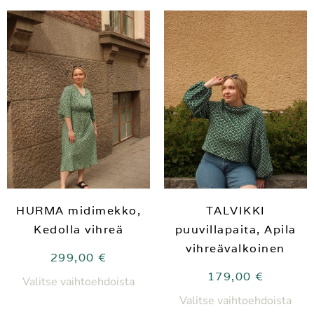
HURMA midimekko,
TALVIKKI
Kedolla vihreä
puuvillapaita, Apila
vihreävalkoinen
299,00
€
179,00
€
Valitse vaihtoehdoista
Valitse vaihtoehdoista