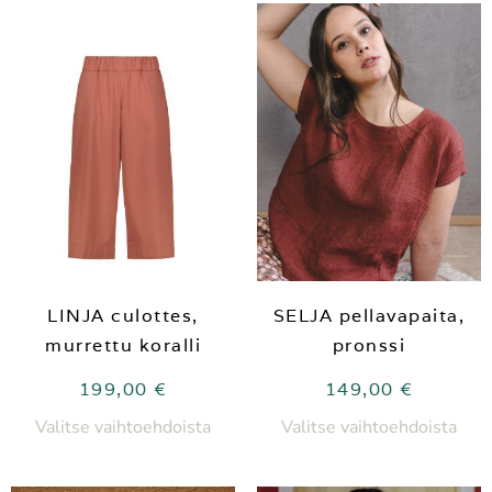
LINJA culottes,
SELJA pellavapaita,
murrettu koralli
pronssi
199,00
€
149,00
€
Valitse vaihtoehdoista
Valitse vaihtoehdoista