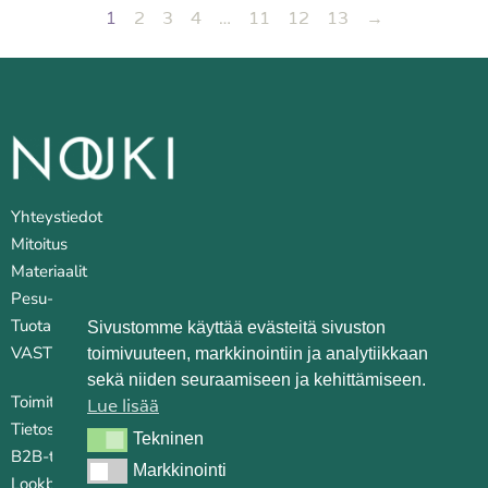
1
2
3
4
…
11
12
13
→
Yhteystiedot
Mitoitus
Materiaalit
Pesu- ja huoltovinkkejä
Tuotantopaikat
Sivustomme käyttää evästeitä sivuston
VASTUULLISUUS
toimivuuteen, markkinointiin ja analytiikkaan
sekä niiden seuraamiseen ja kehittämiseen.
Toimitusehdot
Lue lisää
Tietosuojaseloste
Tekninen
Tekninen
B2B-tilauskanava
Markkinointi
Markkinointi
Lookbook