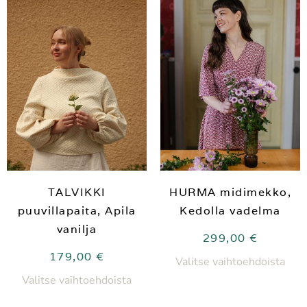
TALVIKKI
HURMA midimekko,
puuvillapaita, Apila
Kedolla vadelma
vanilja
299,00
€
179,00
€
Valitse vaihtoehdoista
Valitse vaihtoehdoista