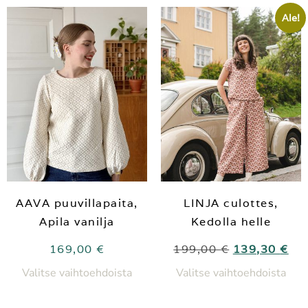
Ale!
AAVA puuvillapaita,
LINJA culottes,
Apila vanilja
Kedolla helle
169,00
€
199,00
€
139,30
€
Valitse vaihtoehdoista
Valitse vaihtoehdoista