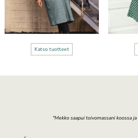
Katso tuotteet
an eikä sitten
"Mekko saapui toivomassani koossa ja o