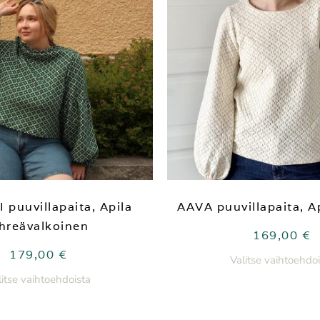
 puuvillapaita, Apila
AAVA puuvillapaita, Ap
ihreävalkoinen
169,00
€
179,00
€
Valitse vaihtoehdoi
litse vaihtoehdoista