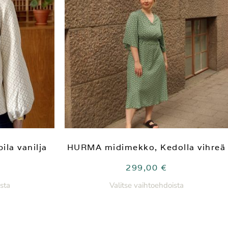
ila vanilja
HURMA midimekko, Kedolla vihreä
299,00
€
sta
Valitse vaihtoehdoista