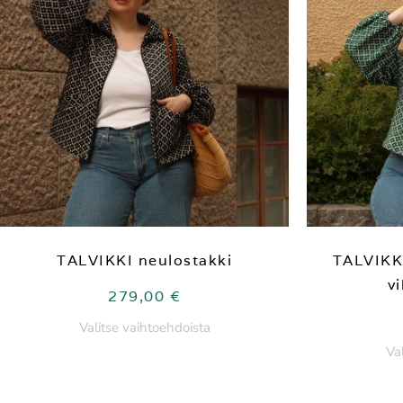
TALVIKKI neulostakki
TALVIKKI
v
279,00
€
Valitse vaihtoehdoista
Va