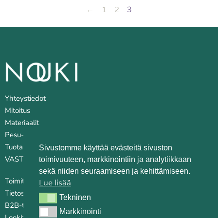
←
1
2
3
Yhteystiedot
Mitoitus
Materiaalit
Pesu- ja huoltovinkkejä
Tuotantopaikat
Sivustomme käyttää evästeitä sivuston
VASTUULLISUUS
toimivuuteen, markkinointiin ja analytiikkaan
sekä niiden seuraamiseen ja kehittämiseen.
Toimitusehdot
Lue lisää
Tietosuojaseloste
Tekninen
Tekninen
B2B-tilauskanava
Markkinointi
Markkinointi
Lookbook