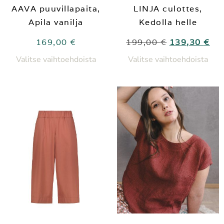
AAVA puuvillapaita,
LINJA culottes,
Apila vanilja
Kedolla helle
169,00
€
199,00
€
139,30
€
Valitse vaihtoehdoista
Valitse vaihtoehdoista