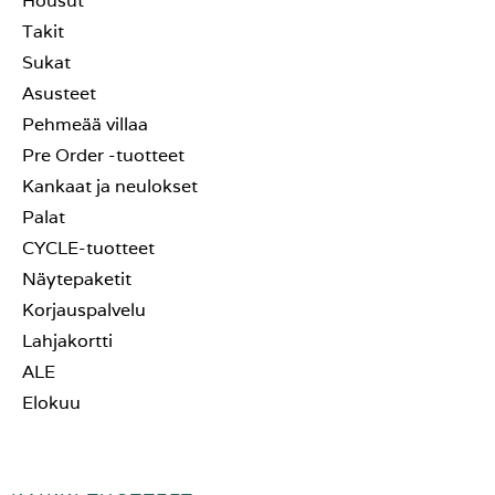
Housut
Takit
Sukat
Asusteet
Pehmeää villaa
Pre Order -tuotteet
Kankaat ja neulokset
Palat
CYCLE-tuotteet
Näytepaketit
Korjauspalvelu
Lahjakortti
ALE
Elokuu