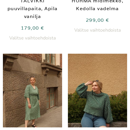
TALVIKKI
HURMA midimekko,
puuvillapaita, Apila
Kedolla vadelma
vanilja
299,00
€
179,00
€
Valitse vaihtoehdoista
Valitse vaihtoehdoista