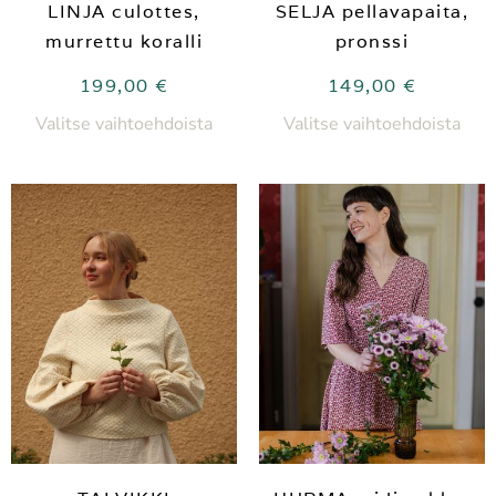
LINJA culottes,
SELJA pellavapaita,
murrettu koralli
pronssi
199,00
€
149,00
€
Valitse vaihtoehdoista
Valitse vaihtoehdoista