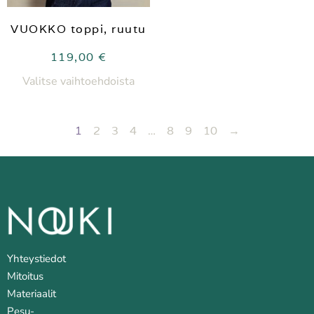
VUOKKO toppi, ruutu
119,00
€
Valitse vaihtoehdoista
1
2
3
4
…
8
9
10
→
Yhteystiedot
Mitoitus
Materiaalit
Pesu- ja huoltovinkkejä