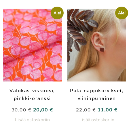
Ale!
Ale!
Valokas-viskoosi,
Pala-nappikorvikset,
pinkki-oranssi
viininpunainen
30,00
€
20,00
€
22,00
€
11,00
€
Lisää ostoskoriin
Lisää ostoskoriin