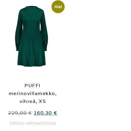
Ale!
PUFFI
merinovillamekko,
vihreä, XS
229,00
€
160,30
€
Valitse vaihtoehdoista