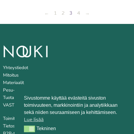
←
1
2
3
4
→
Yhteystiedot
Mitoitus
Materiaalit
Pesu- ja huoltovinkkejä
Tuotantopaikat
Sivustomme käyttää evästeitä sivuston
VASTUULLISUUS
toimivuuteen, markkinointiin ja analytiikkaan
sekä niiden seuraamiseen ja kehittämiseen.
Toimitusehdot
Lue lisää
Tietosuojaseloste
Tekninen
Tekninen
B2B-tilauskanava