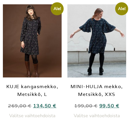
Ale!
Ale!
KUJE kangasmekko,
MINI-HULJA mekko,
Metsikkö, L
Metsikkö, XXS
269,00
€
134,50
€
199,00
€
99,50
€
Valitse vaihtoehdoista
Valitse vaihtoehdoista