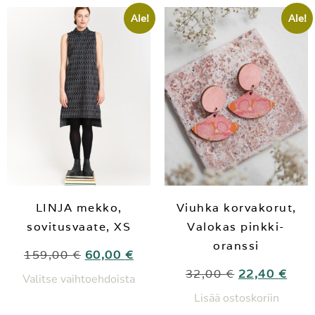
Ale!
Ale!
LINJA mekko,
Viuhka korvakorut,
sovitusvaate, XS
Valokas pinkki-
oranssi
159,00
€
60,00
€
32,00
€
22,40
€
Valitse vaihtoehdoista
Lisää ostoskoriin