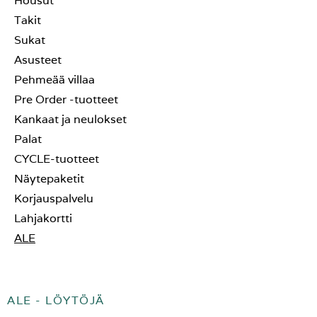
Housut
Takit
Sukat
Asusteet
Pehmeää villaa
Pre Order -tuotteet
Kankaat ja neulokset
Palat
CYCLE-tuotteet
Näytepaketit
Korjauspalvelu
Lahjakortti
ALE
ALE - LÖYTÖJÄ