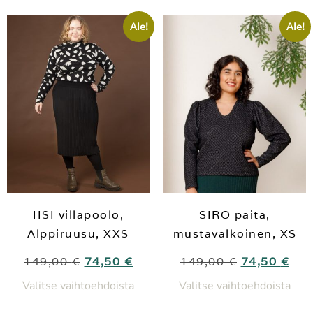
Ale!
Ale!
IISI villapoolo,
SIRO paita,
Alppiruusu, XXS
mustavalkoinen, XS
149,00
€
74,50
€
149,00
€
74,50
€
Valitse vaihtoehdoista
Valitse vaihtoehdoista