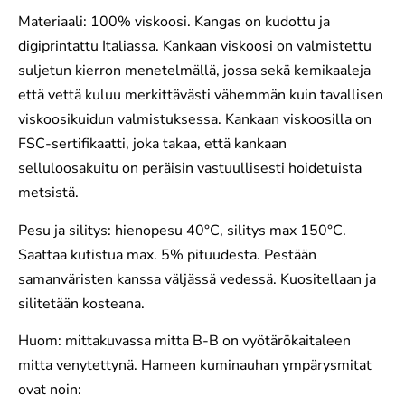
Materiaali: 100% viskoosi. Kangas on kudottu ja
digiprintattu Italiassa. Kankaan viskoosi on valmistettu
suljetun kierron menetelmällä, jossa sekä kemikaaleja
että vettä kuluu merkittävästi vähemmän kuin tavallisen
viskoosikuidun valmistuksessa. Kankaan viskoosilla on
FSC-sertifikaatti, joka takaa, että kankaan
selluloosakuitu on peräisin vastuullisesti hoidetuista
metsistä.
Pesu ja silitys: hienopesu 40°C, silitys max 150°C.
Saattaa kutistua max. 5% pituudesta. Pestään
samanväristen kanssa väljässä vedessä. Kuositellaan ja
silitetään kosteana.
Huom: mittakuvassa mitta B-B on vyötärökaitaleen
mitta venytettynä. Hameen kuminauhan ympärysmitat
ovat noin: