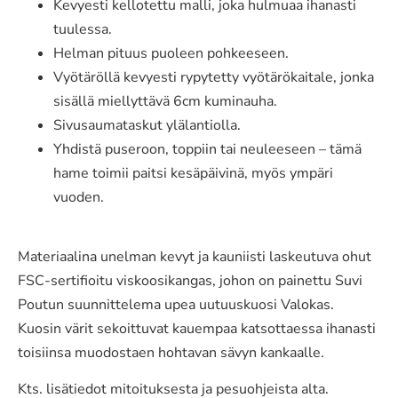
Kevyesti kellotettu malli, joka hulmuaa ihanasti
tuulessa.
Helman pituus puoleen pohkeeseen.
Vyötäröllä kevyesti rypytetty vyötärökaitale, jonka
sisällä miellyttävä 6cm kuminauha.
Sivusaumataskut ylälantiolla.
Yhdistä puseroon, toppiin tai neuleeseen – tämä
hame toimii paitsi kesäpäivinä, myös ympäri
vuoden.
Materiaalina unelman kevyt ja kauniisti laskeutuva ohut
FSC-sertifioitu viskoosikangas, johon on painettu Suvi
Poutun suunnittelema upea uutuuskuosi Valokas.
Kuosin värit sekoittuvat kauempaa katsottaessa ihanasti
toisiinsa muodostaen hohtavan sävyn kankaalle.
Kts. lisätiedot mitoituksesta ja pesuohjeista alta.