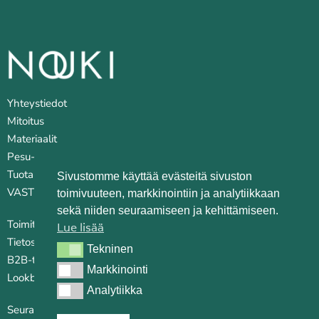
Yhteystiedot
Mitoitus
Materiaalit
Pesu- ja huoltovinkkejä
Tuotantopaikat
Sivustomme käyttää evästeitä sivuston
VASTUULLISUUS
toimivuuteen, markkinointiin ja analytiikkaan
sekä niiden seuraamiseen ja kehittämiseen.
Toimitusehdot
Lue lisää
Tietosuojaseloste
Tekninen
Tekninen
B2B-tilauskanava
Markkinointi
Markkinointi
Lookbook
Analytiikka
Analytiikka
Seuraa somessa: