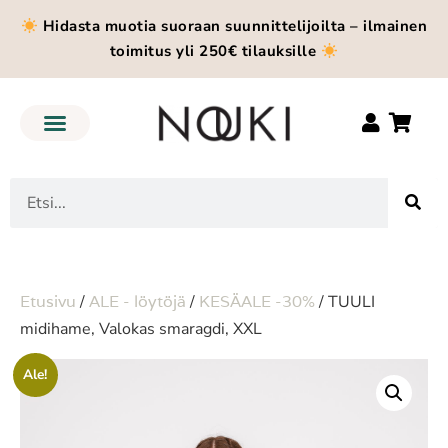
Hidasta muotia suoraan suunnittelijoilta – ilmainen
toimitus yli 250€ tilauksille
Etusivu
/
ALE - löytöjä
/
KESÄALE -30%
/ TUULI
midihame, Valokas smaragdi, XXL
Ale!