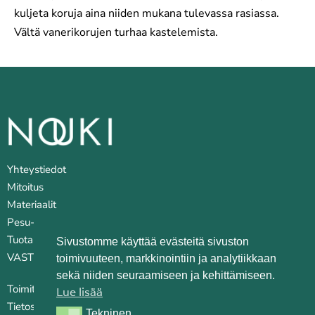
kuljeta koruja aina niiden mukana tulevassa rasiassa.
Vältä vanerikorujen turhaa kastelemista.
Yhteystiedot
Mitoitus
Materiaalit
Pesu- ja huoltovinkkejä
Tuotantopaikat
Sivustomme käyttää evästeitä sivuston
VASTUULLISUUS
toimivuuteen, markkinointiin ja analytiikkaan
sekä niiden seuraamiseen ja kehittämiseen.
Toimitusehdot
Lue lisää
Tietosuojaseloste
Tekninen
Tekninen