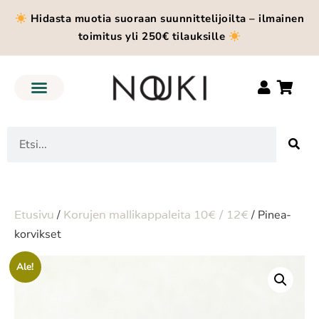
Hidasta muotia suoraan suunnittelijoilta – ilmainen
toimitus yli 250€ tilauksille
Etusivu
/
Korujen mallikappaleita 10€ / 12€
/ Pinea-
korvikset
Ale!