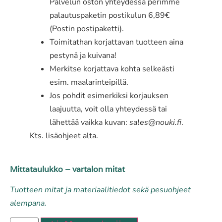
Palvelun oston yhteydessä perimme
palautuspaketin postikulun 6,89€
(Postin postipaketti).
Toimitathan korjattavan tuotteen aina
pestynä ja kuivana!
Merkitse korjattava kohta selkeästi
esim. maalarinteipillä.
Jos pohdit esimerkiksi korjauksen
laajuutta, voit olla yhteydessä tai
lähettää vaikka kuvan:
sales@nouki.fi
.
Kts. lisäohjeet alta.
Mittataulukko – vartalon mitat
Tuotteen mitat ja materiaalitiedot sekä pesuohjeet
alempana.