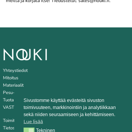
meiltä ja korjata itse! Tiedustelut: sales@nouki.fi.
Yhteystiedot
Mitoitus
Materiaalit
Pesu- ja huoltovinkkejä
Tuotantopaikat
Sivustomme käyttää evästeitä sivuston
VASTUULLISUUS
toimivuuteen, markkinointiin ja analytiikkaan
sekä niiden seuraamiseen ja kehittämiseen.
Toimitusehdot
Lue lisää
Tietosuojaseloste
Tekninen
Tekninen