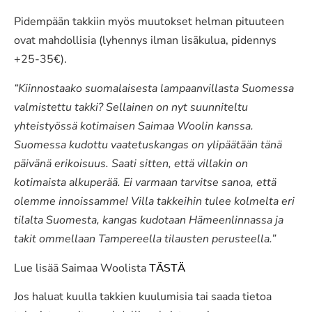
Pidempään takkiin myös muutokset helman pituuteen
ovat mahdollisia (lyhennys ilman lisäkulua, pidennys
+25-35€).
“Kiinnostaako suomalaisesta lampaanvillasta Suomessa
valmistettu takki? Sellainen on nyt suunniteltu
yhteistyössä kotimaisen Saimaa Woolin kanssa.
Suomessa kudottu vaatetuskangas on ylipäätään tänä
päivänä erikoisuus. Saati sitten, että villakin on
kotimaista alkuperää. Ei varmaan tarvitse sanoa, että
olemme innoissamme! Villa takkeihin tulee kolmelta eri
tilalta Suomesta, kangas kudotaan Hämeenlinnassa ja
takit ommellaan Tampereella tilausten perusteella.”
Lue lisää Saimaa Woolista
TÄSTÄ
Jos haluat kuulla takkien kuulumisia tai saada tietoa