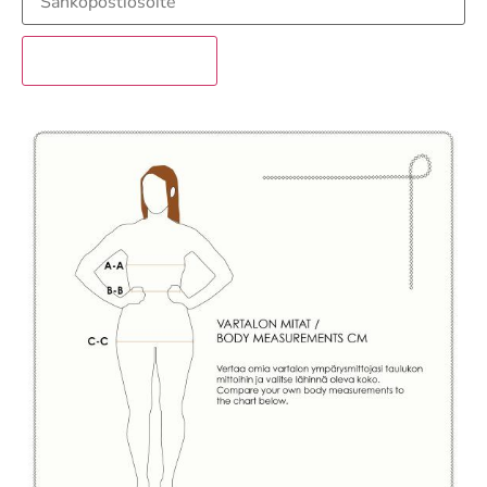
sähköpostiosoitteesi
liittyäkseksi
tuotteen
odotuslistalle
Liity odotuslistalle