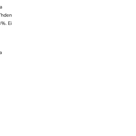
a
 Yhden
3%. Ei
a