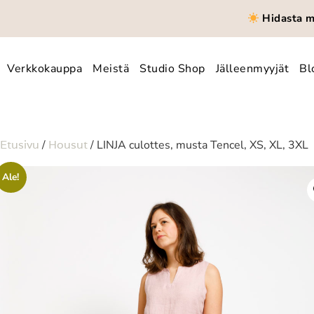
Hidasta mu
Verkkokauppa
Meistä
Studio Shop
Jälleenmyyjät
Bl
Etusivu
/
Housut
/ LINJA culottes, musta Tencel, XS, XL, 3XL
Ale!