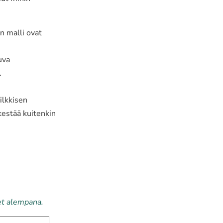
n malli ovat
uva
.
ilkkisen
 kestää kuitenkin
et alempana.