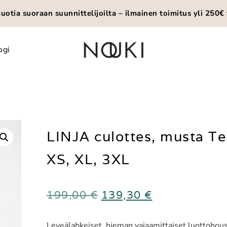
otia suoraan suunnittelijoilta – ilmainen toimitus yli 250€ 
ogi
LINJA culottes, musta Te
XS, XL, 3XL
199,00
€
139,30
€
Leveälahkeiset, hieman vajaamittaiset luottohou