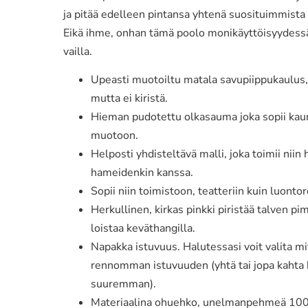
ja pitää edelleen pintansa yhtenä suosituimmist
Eikä ihme, onhan tämä poolo monikäyttöisyydess
vailla.
Upeasti muotoiltu matala savupiippukaulus, 
mutta ei kiristä.
Hieman pudotettu olkasauma joka sopii kaun
muotoon.
Helposti yhdisteltävä malli, joka toimii niin
hameidenkin kanssa.
Sopii niin toimistoon, teatteriin kuin luontor
Herkullinen, kirkas pinkki piristää talven pi
loistaa keväthangilla.
Napakka istuvuus. Halutessasi voit valita mi
rennomman istuvuuden (yhtä tai jopa kahta
suuremman).
Materiaalina ohuehko, unelmanpehmeä 1