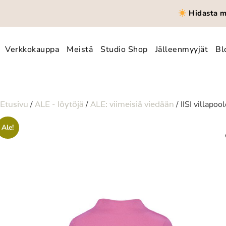
Hidasta mu
Verkkokauppa
Meistä
Studio Shop
Jälleenmyyjät
Bl
Etusivu
/
ALE - löytöjä
/
ALE: viimeisiä viedään
/ IISI villapoo
Ale!