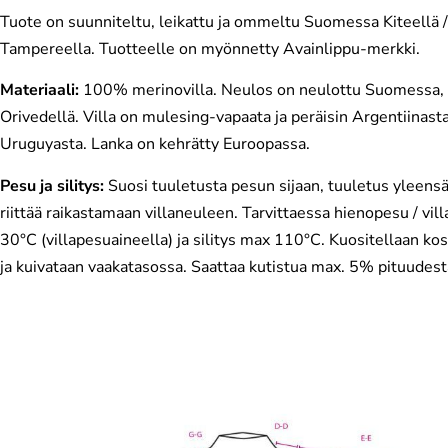
Tuote on suunniteltu, leikattu ja ommeltu Suomessa Kiteellä /
Tampereella. Tuotteelle on myönnetty Avainlippu-merkki.
Materiaali:
100% merinovilla. Neulos on neulottu Suomessa,
Orivedellä. Villa on mulesing-vapaata ja peräisin Argentiinasta
Uruguyasta. Lanka on kehrätty Euroopassa.
Pesu ja silitys:
Suosi tuuletusta pesun sijaan, tuuletus yleens
riittää raikastamaan villaneuleen. Tarvittaessa hienopesu / vil
30°C (villapesuaineella) ja silitys max 110°C. Kuositellaan ko
ja kuivataan vaakatasossa. Saattaa kutistua max. 5% pituudest