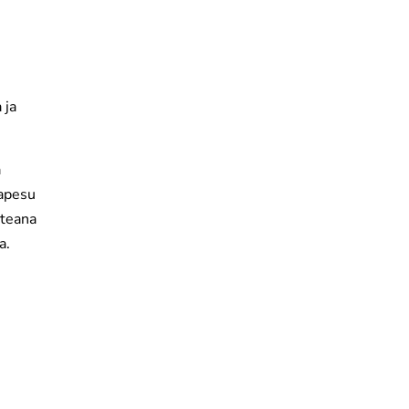
 ja
ä
lapesu
steana
a.