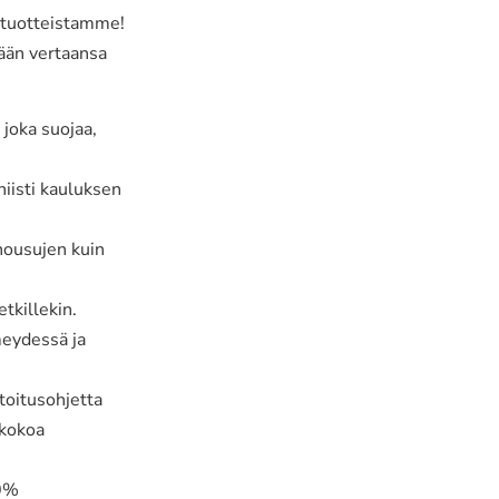
a tuotteistamme!
ään vertaansa
joka suojaa,
iisti kauluksen
 housujen kuin
etkillekin.
meydessä ja
toitusohjetta
 kokoa
00%