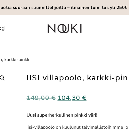
otia suoraan suunnittelijoilta – ilmainen toimitus yli 250€ 
ogi
lo, karkki-pinkki
IISI villapoolo, karkki-pin
149,00
€
104,30
€
Uusi superherkullinen pinkki väri!
Iisi-villapoolo on kuulunut talvimallistoihimme 