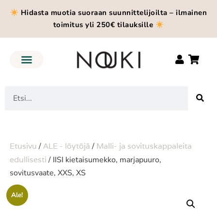
Hidasta muotia suoraan suunnittelijoilta – ilmainen
toimitus yli 250€ tilauksille
Etusivu
/
ALE - löytöjä
/
Malli- ja sovituskappaleita
edullisesti
/ IISI kietaisumekko, marjapuuro,
sovitusvaate, XXS, XS
Ale!