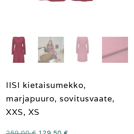
IISI kietaisumekko,
marjapuuro, sovitusvaate,
XXS, XS
259,00
€
129,50
€