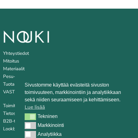
Yhteystiedot
Mitoitus
Materiaalit
Pesu- ja huoltovinkkejä
Tuotantopaikat
Sivustomme käyttää evästeitä sivuston
VASTUULLISUUS
toimivuuteen, markkinointiin ja analytiikkaan
sekä niiden seuraamiseen ja kehittämiseen.
Toimitusehdot
Lue lisää
Tietosuojaseloste
Tekninen
Tekninen
B2B-tilauskanava
Markkinointi
Markkinointi
Lookbook
Analytiikka
Analytiikka