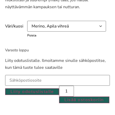
hiuksistasi ja suurempi (maxi) taas, jos haluat
näyttävämmän kampauksen tai nutturan.
Väri/kuosi
Poista
Varasto loppu
Liity odotuslistalle. Ilmoitamme sinulle sähköpostitse,
kun tämä tuote tulee saataville
Kirjoita
sähköpostiosoitteesi
liittyäkseksi
tuotteen
Liity odotuslistalle
odotuslistalle
Lisää ostoskoriin