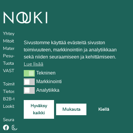
Yhteystiedot
Mitoitus
Sivustomme käyttää evästeitä sivuston
Materiaalit
toimivuuteen, markkinointiin ja analytiikkaan
Pesu- ja huoltovinkkejä
sekä niiden seuraamiseen ja kehittämiseen.
Tuotantopaikat
Lue lisää
VASTUULLISUUS
Tekninen
Tekninen
Markkinointi
Markkinointi
Toimitusehdot
Analytiikka
Analytiikka
Tietosuojaseloste
B2B-tilauskanava
Hyväksy
Lookbook
Mukauta
Kiellä
kaikki
Seuraa somessa: