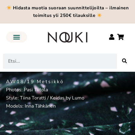
Hidasta muotia suoraan suunnittelijoilta – ilmainen
toimitus yli 250€ tilauksille
AW18/19 Metsikkö
Photos: Pasi Tiitola
Style: Tiina Toratti / Keidas by Lumo
Models: Inna Tähkänen